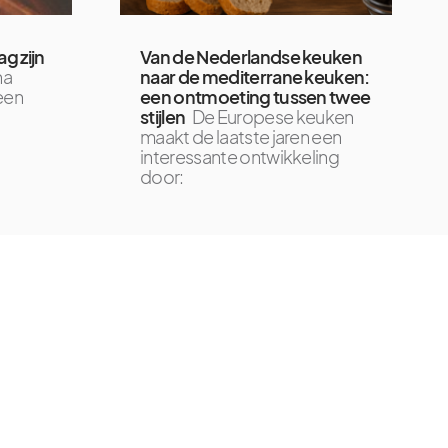
g zijn
Van de Nederlandse keuken
na
naar de mediterrane keuken:
een
een ontmoeting tussen twee
stijlen
De Europese keuken
maakt de laatste jaren een
interessante ontwikkeling
door: