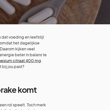
at voeding en leefstijl
r omdat het dagelijkse
 Daarom kijken veel
nergie beter in balans te
esium citraat 400 mg
.
 bij jou past?
prake komt
 een rol speelt. Toch merk