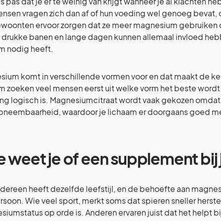
s pas dat je er te weinig van krijgt wanneer je al klachten heb
Mensen vragen zich dan af of hun voeding wel genoeg bevat,
woonten ervoor zorgen dat ze meer magnesium gebruiken da
, drukke banen en lange dagen kunnen allemaal invloed heb
m nodig heeft.
ium komt in verschillende vormen voor en dat maakt de k
m zoeken veel mensen eerst uit welke vorm het beste wor
ng logisch is. Magnesiumcitraat wordt vaak gekozen omdat
opneembaarheid, waardoor je lichaam er doorgaans goed m
 weet je of een supplement bij 
edereen heeft dezelfde leefstijl, en de behoefte aan magne
rsoon. Wie veel sport, merkt soms dat spieren sneller herst
iumstatus op orde is. Anderen ervaren juist dat het helpt b