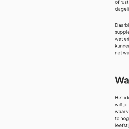
of rus
dageli
Daarbi
supple
wat er
kunnen
net wa
Waa
Het id
wilt j
waar v
te hog
leefsti