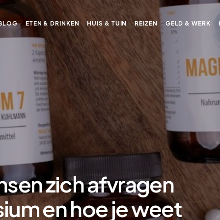
BLOG
ETEN & DRINKEN
HUIS & TUIN
REIZEN
GELD & WERK
nsen zich afvragen
ium en hoe je weet