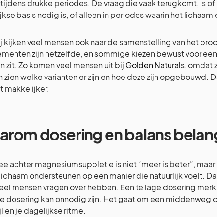
t tijdens drukke periodes. De vraag die vaak terugkomt, is 
jkse basis nodig is, of alleen in periodes waarin het lichaam
j kijken veel mensen ook naar de samenstelling van het produ
menten zijn hetzelfde, en sommige kiezen bewust voor ee
in zit. Zo komen veel mensen uit bij
Golden Naturals
, omdat z
 zien welke varianten er zijn en hoe deze zijn opgebouwd. D
t makkelijker.
rom dosering en balans belangr
ee achter magnesiumsuppletie is niet “meer is beter”, maar v
e lichaam ondersteunen op een manier die natuurlijk voelt. Da
eel mensen vragen over hebben. Een te lage dosering merk 
e dosering kan onnodig zijn. Het gaat om een middenweg die
jl en je dagelijkse ritme.