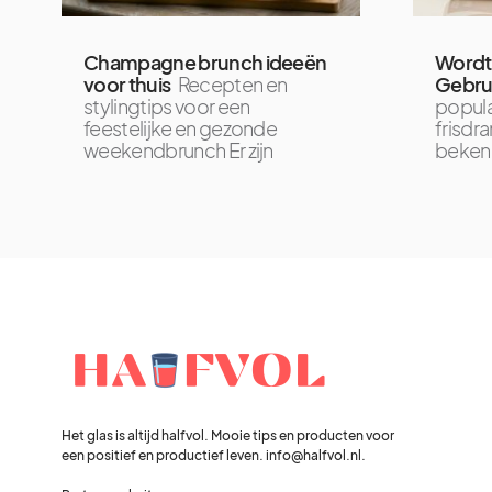
Champagne brunch ideeën
Wordt 
voor thuis
Recepten en
Gebru
stylingtips voor een
popul
feestelijke en gezonde
frisdr
weekendbrunch Er zijn
bekend
Het glas is altijd halfvol. Mooie tips en producten voor
een positief en productief leven. info@halfvol.nl.