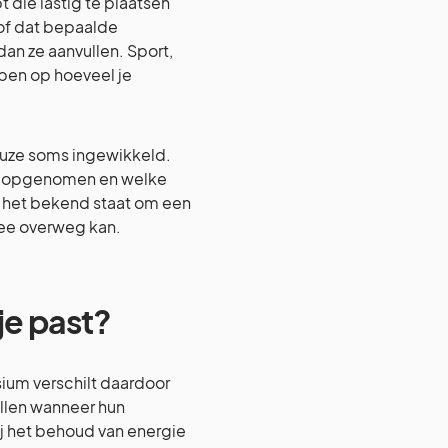
t die lastig te plaatsen
 of dat bepaalde
n ze aanvullen. Sport,
ben op hoeveel je
euze soms ingewikkeld.
dt opgenomen en welke
 het bekend staat om een
ee overweg kan.
je past?
sium verschilt daardoor
ellen wanneer hun
ij het behoud van energie