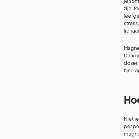
je som
zijn. 
leefge
stress
lichaa
Magnes
Daaro
doseri
fijne 
Hoe
Niet i
per pe
magnes