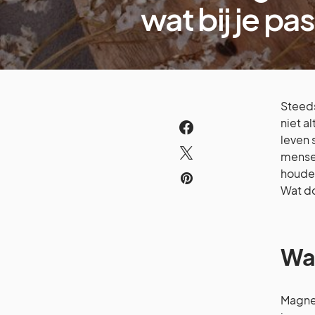
wat bij je pas
Steeds
niet a
leven 
mensen
houden
Wat do
Waa
Magnes