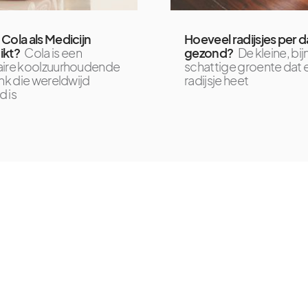
Cola als Medicijn
Hoeveel radijsjes per da
ikt?
Cola is een
gezond?
De kleine, bij
aire koolzuurhoudende
schattige groente dat 
ank die wereldwijd
radijsje heet
 is