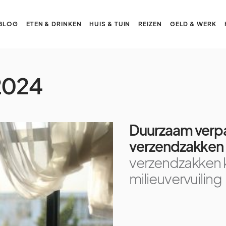
BLOG
ETEN & DRINKEN
HUIS & TUIN
REIZEN
GELD & WERK
2024
Duurzaam verpak
verzendzakken 
verzendzakken k
milieuvervuiling