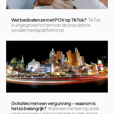
Wat bedoelen ze met POV op TikTok?
TikTok
is uitgegroeid tot een van de populairste
sociale mediaplatforms ter
Goksites met een vergunning – waarom is
het zo belangrijk?
Wanneer mensen op zoek
gaan naar een casino is het niet zo gek dat ze