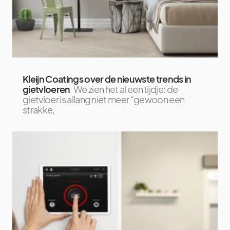
Kleijn Coatings over de nieuwste trends in
gietvloeren
We zien het al een tijdje: de
gietvloer is allang niet meer “gewoon een
strakke,